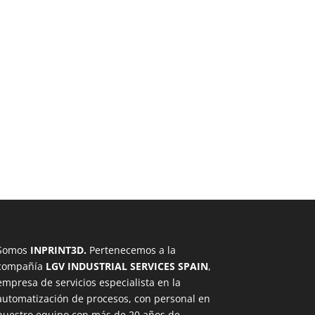
Somos
INPRINT3D.
Pertenecemos a la
compañía
LGV INDUSTRIAL SERVICES SPAIN
,
empresa de servicios especialista en la
automatización de procesos, con personal en
nuestro equipo con más de 20 años de