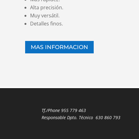
Alta precisión.
Muy versátil.
Detalles finos.
MAS INFORMACION
Tf./Phone
955 779 463
Responsable Dpto. Técnico
630 860 793