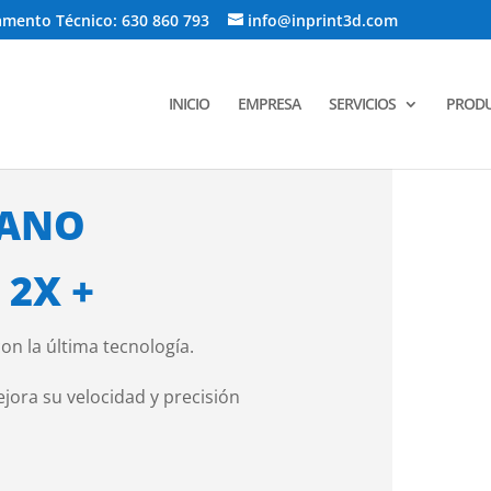
tamento Técnico: 630 860 793
info@inprint3d.com
INICIO
EMPRESA
SERVICIOS
PROD
MANO
 2X +
n la última tecnología.
ora su velocidad y precisión