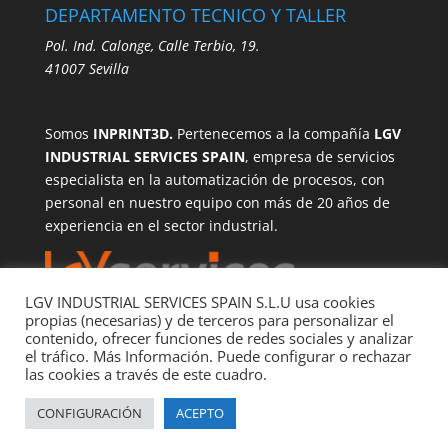
DEPARTAMENTO TECNICO Y TALLER
Pol. Ind. Calonge, Calle Terbio, 19.
41007 Sevilla
Somos
INPRINT3D.
Pertenecemos a la compañía
LGV
INDUSTRIAL SERVICES SPAIN
, empresa de servicios
especialista en la automatización de procesos, con
personal en nuestro equipo con más de 20 años de
experiencia en el sector industrial.
LGV INDUSTRIAL SERVICES SPAIN S.L.U usa cookies
propias (necesarias) y de terceros para personalizar el
contenido, ofrecer funciones de redes sociales y analizar
el tráfico. Más Información. Puede configurar o rechazar
las cookies a través de este cuadro.
CONFIGURACIÓN
ACEPTO
2025 INPRINT3D - LGV INDUSTRIAL SERVICES SPAIN