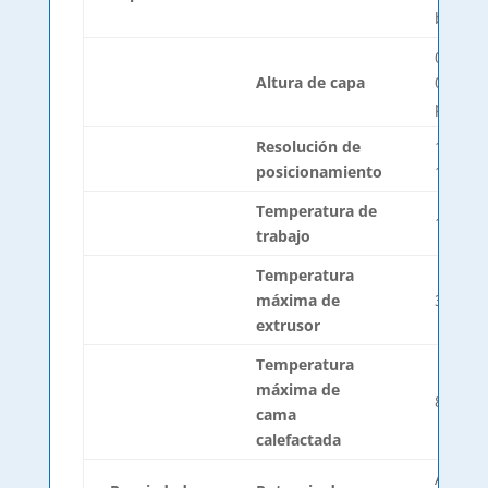
boquill
0,05mm
Altura de capa
0,5mm (
person
Resolución de
1,25μm
posicionamiento
1,25μm
Temperatura de
15ºC – 
trabajo
Temperatura
máxima de
300ºC
extrusor
Temperatura
máxima de
80ºC
cama
calefactada
AC 84-