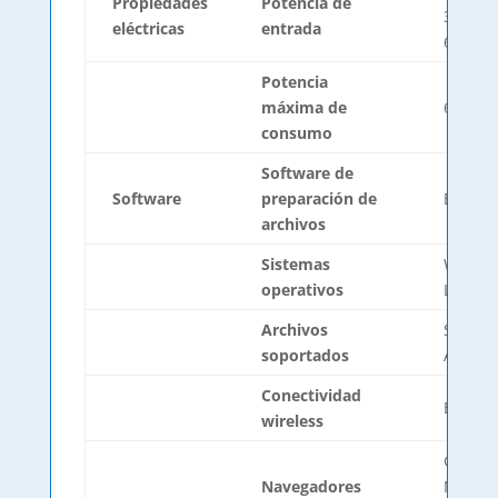
Propiedades
Potencia de
3,6-1,3
eléctricas
entrada
60Hz
Potencia
máxima de
650 W
consumo
Software de
Software
preparación de
BCN3D
archivos
Sistemas
Window
operativos
Linux
Archivos
STL, 3M
soportados
AMF
Conectividad
BCN3D 
wireless
Google
Navegadores
Mozilla