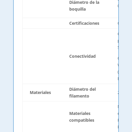
Diámetro de la
0,4mm 
boquilla
| 0,8
Certificaciones
CE / FC
Offline
printin
SD
Conectividad
Online 
WiFi o 
(a trav
BCN3D 
Diámetro del
Materiales
2,85 ±
filamento
Materi
Materiales
estánda
compatibles
PET-G,
PVA