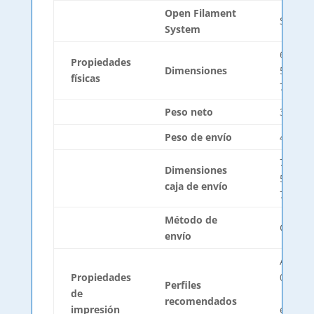
Open Filament
Sí
System
690mm 
Propiedades
Dimensiones
530mm 
físicas
750mm 
Peso neto
30 kg
Peso de envío
43 kg
700mm 
Dimensiones
570mm 
caja de envío
765mm 
Método de
Caja
envío
Altura 
Propiedades
0,2mm
Perfiles
de
| 0,4m
recomendados
impresión
el diám