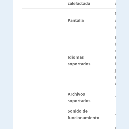
calefactada
de sili
Pantall
Pantalla
capacit
a todo 
Españo
Inglés
Alemá
Idiomas
Francé
soportados
Italian
Japoné
Portug
Chino
Archivos
*.gcod
soportados
Sonido de
49 dBA
funcionamiento
Brass n