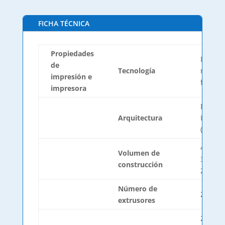
FICHA TÉCNICA
Propiedades
Deposi
de
Tecnología
materia
impresión e
fundido
impresora
Doble 
Arquitectura
Indepe
(IDEX)
420mm
Volumen de
300mm
construcción
200m
Número de
2
extrusores
2 años